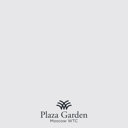
Особенности
Время работы
Подача завтрака с 06:30 до 11:00
Подачи легкого ужина с игристым вином с 17:00 до 19:00
Преимущества
Бесплатный высокоскоростной Wi-Fi