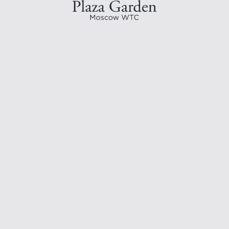
Пр
w WTC
 можно
тмосфере
рный
 создают
омантичное