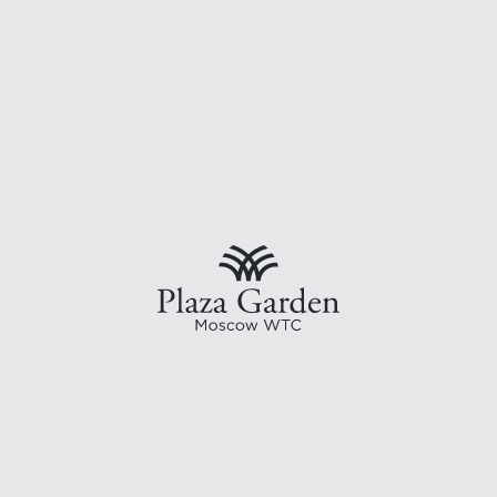
От утреннего кофе до вечернего стейка — в БАР24 каждый
момент становится поводом для хорошего настроения.
Подробнее
Лобби бар
В Лобби Баре Клубного корпуса отеля Plaza Garden Moscow
WTC Вы найдете большой выбор оригинальных авторских
блюд и десертов.
Подробнее
Plaza Garden Cafe
Свежие вкусы, летняя веранда и меню, которое всегда готово
удивить.
Подробнее