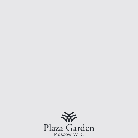
Преимущества
Доступ в Клубный лаундж с завтраками, легкими ужинами,
напитками и закусками в течение дня
Доступ в ЦМТ фитнес с бассейном, финской и турецкой
саунами
Бесплатная парковка
Панорамные виды на город
24/7 консьерж- и рум-сервисы
Удобства
Площадь номера — 100 кв.м.
Удобная кровать и меню подушек
Шторы блэк-аут
Эргономичное рабочее место, высокоскоростной WI-FI