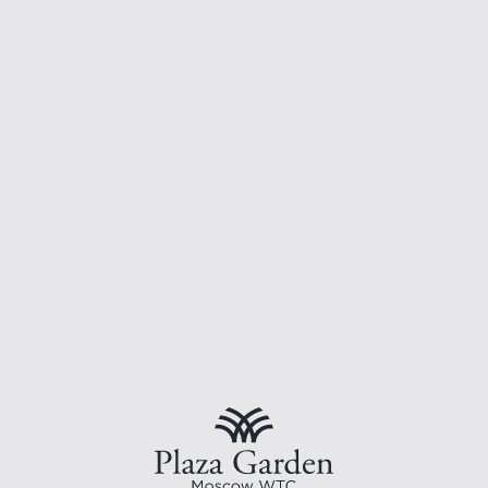
СО
ПР
ЛУ